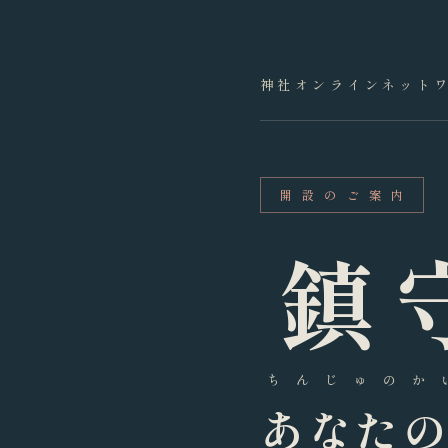
神社オンラインネット
開 設 の ご 案 内
鎮
ち ん じ ゅ の か 
あなた