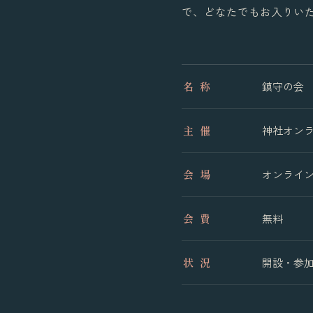
で、どなたでもお入りい
名 称
鎮守の会
主 催
神社オン
会 場
オンライ
会 費
無料
状 況
開設・参