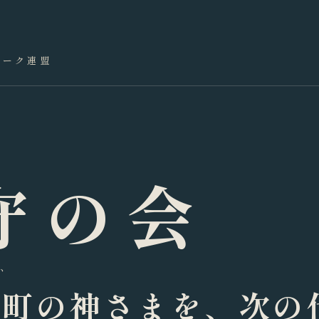
ワーク連盟
守の会
い
の町の神さまを、次の