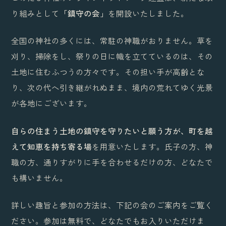
り組みとして
「鎮守の会」
を開設いたしました。
全国の神社の多くには、常駐の神職がおりません。草を
刈り、掃除をし、祭りの日に幟を立てているのは、その
土地に住むふつうの方々です。その担い手が高齢とな
り、次の代へ引き継がれぬまま、境内の荒れてゆく光景
が各地にございます。
自らの住まう土地の鎮守を守りたいと願う方が、町を越
えて知恵を持ち寄る場
を用意いたします。氏子の方、神
職の方、通りすがりに手を合わせるだけの方、どなたで
も構いません。
詳しい趣旨と参加の方法は、下記の会のご案内をご覧く
ださい。参加は無料で、どなたでもお入りいただけま