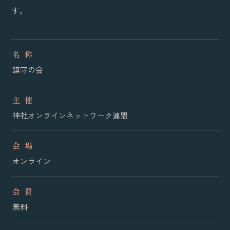
す。
名 称
鎮守の会
主 催
神社オンラインネットワーク連盟
会 場
オンライン
会 費
無料