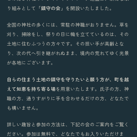
り組みとして
「鎮守の会」
を開設いたしました。
全国の神社の多くには、常駐の神職がおりません。草を
刈り、掃除をし、祭りの日に幟を立てているのは、その
土地に住むふつうの方々です。その担い手が高齢とな
り、次の代へ引き継がれぬまま、境内の荒れてゆく光景
が各地にございます。
自らの住まう土地の鎮守を守りたいと願う方が、町を越
えて知恵を持ち寄る場
を用意いたします。氏子の方、神
職の方、通りすがりに手を合わせるだけの方、どなたで
も構いません。
詳しい趣旨と参加の方法は、下記の会のご案内をご覧く
ださい。参加は無料で、どなたでもお入りいただけま