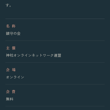
す。
名 称
鎮守の会
主 催
神社オンラインネットワーク連盟
会 場
オンライン
会 費
無料