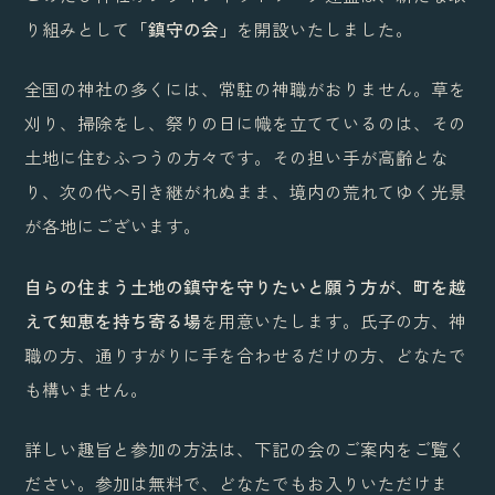
り組みとして
「鎮守の会」
を開設いたしました。
全国の神社の多くには、常駐の神職がおりません。草を
刈り、掃除をし、祭りの日に幟を立てているのは、その
土地に住むふつうの方々です。その担い手が高齢とな
り、次の代へ引き継がれぬまま、境内の荒れてゆく光景
が各地にございます。
自らの住まう土地の鎮守を守りたいと願う方が、町を越
えて知恵を持ち寄る場
を用意いたします。氏子の方、神
職の方、通りすがりに手を合わせるだけの方、どなたで
も構いません。
詳しい趣旨と参加の方法は、下記の会のご案内をご覧く
ださい。参加は無料で、どなたでもお入りいただけま