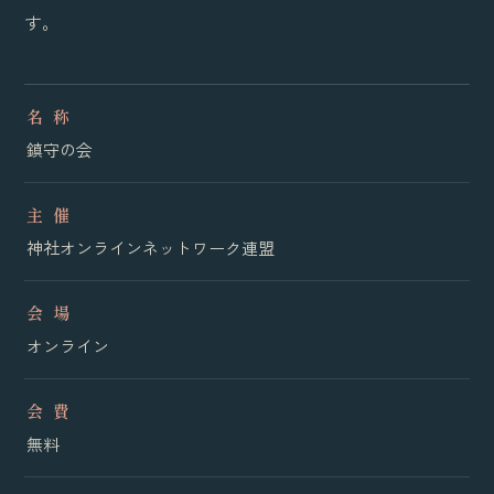
す。
名 称
鎮守の会
主 催
神社オンラインネットワーク連盟
会 場
オンライン
会 費
無料